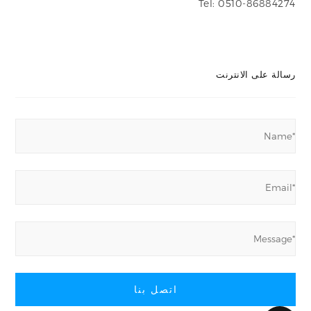
Tel: 0510-86884274
رسالة على الانترنت
اتصل بنا