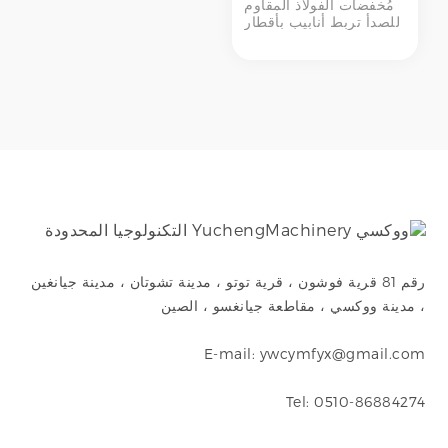
مُخفضات الفولاذ المقاوم
للصدأ تربط أنابيب بأقطار
مختلفة لانتقال سائل
سلس، مما يقلل من
الاضطرابات وانخفاض
الضغط.
رقم 81 قرية فوشون ، قرية توتو ، مدينة تشوتان ، مدينة جيانغين
، مدينة ووكسي ، مقاطعة جيانغسو ، الصين
E-mail: ywcymfyx@gmail.com
Tel: 0510-86884274