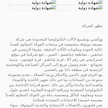
مظهر الشركة
ووكسي يوتشينغ الآلات التكنولوجيا المحدودة هي شركة
مصنعة موثوقة متخصصة في منتجات الفولاذ المقاوم للصدأ
عالية الجودة ومكونات الآلات الدقيقة. مقرها الرئيسي في
جيانغين ، مقاطعة جيانغسو ، الصين ، تقع شركتنا في موقع
استراتيجي في رقم 81 ، قرية شانغتو ، قرية فوشون ، مدينة
تشوتانغ - تقدم وصول مريح إلى المراكز الصناعية واللوجستية
الرئيسية في منطقة دلتا نهر يانغتسي.
مع التزام قوي بالتميز والابتكار ورضا العملاء ، نخدم مجموعة
متنوعة من الصناعات بما في ذلك تجهيز الأغذية والكيمياء
والصيدلانية والبناء وأكثر من ذلك. تجمع قدراتنا الإنتاجية بين
التكنولوجيا المتقدمة ومراقبة الجودة الصارمة لتقديم حلول
متينة ومقاومة للتآكل ومصممة بدقة من الفولاذ المقاوم للصدأ
مصممة خصيصا للاحتياجات المحددة لعملائنا.
نحن فخورون بالاتصالات الاستجابة والخدمة الموثوقة. سواء